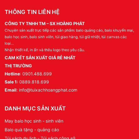
THÔNG TIN LIÊN HỆ
CÔNG TY TNHH TM – SX HOÀNG PHÁT
Chuyên sản xuất trực tiếp các sản phẩm: balo quảng cáo, balo khuyến mại,
balo học sinh, balo sinh viên, túi giao hàng, túi giữ nhiệt, túi canvas các
loại…
Nhận thiết kế, in ấn và thêu logo theo yêu cầu.
CAM KẾT SẢN XUẤT GIÁ RẺ NHẤT
THỊ TRƯỜNG
Hotline
: 0901.488.699
Sale 1:
0889.818.699
Email
: info@tuixachhoangphat.com
DANH MỤC SẢN XUẤT
May balo học sinh - sinh viên
Balo quà tặng - quảng cáo
Túi xách du lịch - Túi xách công sở