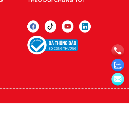
NG
THEO DÕI CHÚNG TÔI