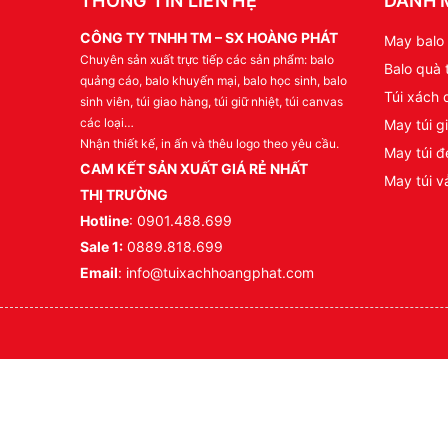
THÔNG TIN LIÊN HỆ
DANH 
CÔNG TY TNHH TM – SX HOÀNG PHÁT
May balo 
Chuyên sản xuất trực tiếp các sản phẩm: balo
Balo quà 
quảng cáo, balo khuyến mại, balo học sinh, balo
Túi xách 
sinh viên, túi giao hàng, túi giữ nhiệt, túi canvas
các loại…
May túi gi
Nhận thiết kế, in ấn và thêu logo theo yêu cầu.
May túi đ
CAM KẾT SẢN XUẤT GIÁ RẺ NHẤT
May túi v
THỊ TRƯỜNG
Hotline
: 0901.488.699
Sale 1:
0889.818.699
Email
: info@tuixachhoangphat.com