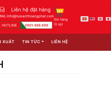
Liên hệ đặt hàng
AIL:
info@tuixachhoangphat.com
Giỏ hàng
(0 sp)
HOTLINE
0901.488.699
N XUẤT
TIN TỨC
LIÊN HỆ
H