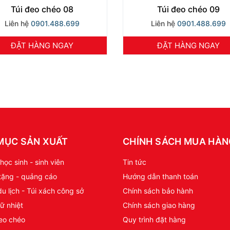
Túi đeo chéo 08
Túi đeo chéo 09
Liên hệ
0901.488.699
Liên hệ
0901.488.699
ĐẶT HÀNG NGAY
ĐẶT HÀNG NGAY
MỤC SẢN XUẤT
CHÍNH SÁCH MUA HÀ
học sinh - sinh viên
Tin tức
tặng - quảng cáo
Hướng dẫn thanh toán
du lịch - Túi xách công sở
Chính sách bảo hành
ữ nhiệt
Chính sách giao hàng
eo chéo
Quy trình đặt hàng