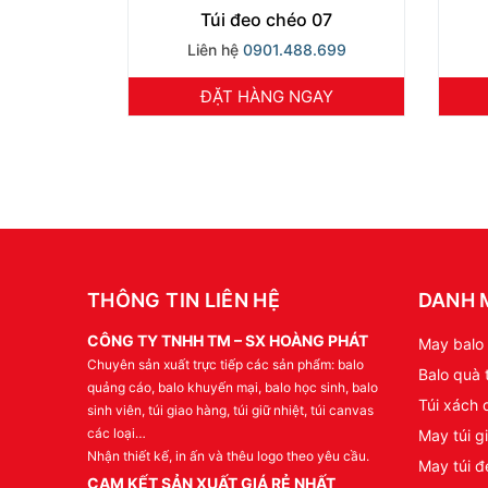
Túi đeo chéo 07
Liên hệ
0901.488.699
ĐẶT HÀNG NGAY
THÔNG TIN LIÊN HỆ
DANH 
CÔNG TY TNHH TM – SX HOÀNG PHÁT
May balo 
Chuyên sản xuất trực tiếp các sản phẩm: balo
Balo quà 
quảng cáo, balo khuyến mại, balo học sinh, balo
Túi xách 
sinh viên, túi giao hàng, túi giữ nhiệt, túi canvas
các loại…
May túi gi
Nhận thiết kế, in ấn và thêu logo theo yêu cầu.
May túi đ
CAM KẾT SẢN XUẤT GIÁ RẺ NHẤT