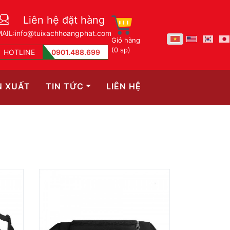
Liên hệ đặt hàng
AIL:
info@tuixachhoangphat.com
Giỏ hàng
(0 sp)
HOTLINE
0901.488.699
N XUẤT
TIN TỨC
LIÊN HỆ