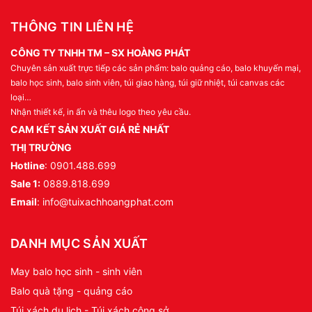
THÔNG TIN LIÊN HỆ
CÔNG TY TNHH TM – SX HOÀNG PHÁT
Chuyên sản xuất trực tiếp các sản phẩm: balo quảng cáo, balo khuyến mại,
balo học sinh, balo sinh viên, túi giao hàng, túi giữ nhiệt, túi canvas các
loại…
Nhận thiết kế, in ấn và thêu logo theo yêu cầu.
CAM KẾT SẢN XUẤT GIÁ RẺ NHẤT
THỊ TRƯỜNG
Hotline
: 0901.488.699
Sale 1:
0889.818.699
Email
: info@tuixachhoangphat.com
DANH MỤC SẢN XUẤT
May balo học sinh - sinh viên
Balo quà tặng - quảng cáo
Túi xách du lịch - Túi xách công sở